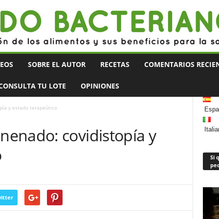
DEOS
SOBRE EL AUTOR
RECETAS
COMENTARIOS RECIEN
CONSULTA TU LOTE
OPINIONES
ía y estado terapeútico
Espa
enado: covidistopía y
Itali
o
Si 
ped
itter