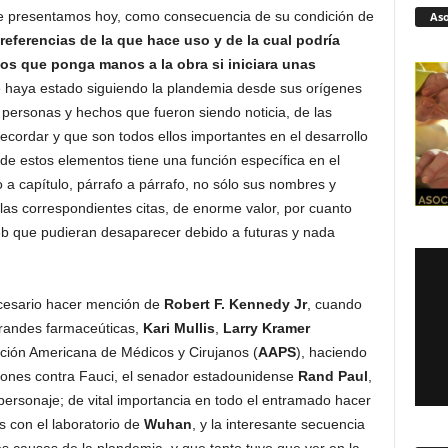
que presentamos hoy, como consecuencia de su condición de
Aso
 referencias de la que hace uso y de la cual podría
s que ponga manos a la obra si iniciara unas
ue haya estado siguiendo la plandemia desde sus orígenes
personas y hechos que fueron siendo noticia, de las
cordar y que son todos ellos importantes en el desarrollo
de estos elementos tiene una función específica en el
o a capítulo, párrafo a párrafo, no sólo sus nombres y
las correspondientes citas, de enorme valor, por cuanto
b que pudieran desaparecer debido a futuras y nada
ecesario hacer mención de
Robert F. Kennedy Jr
, cuando
 grandes farmaceúticas,
Kari Mullis
,
Larry Kramer
ación Americana de Médicos y Cirujanos (
AAPS
), haciendo
iones contra Fauci, el senador estadounidense
Rand Paul
,
personaje; de vital importancia en todo el entramado hacer
s con el laboratorio de
Wuhan
, y la interesante secuencia