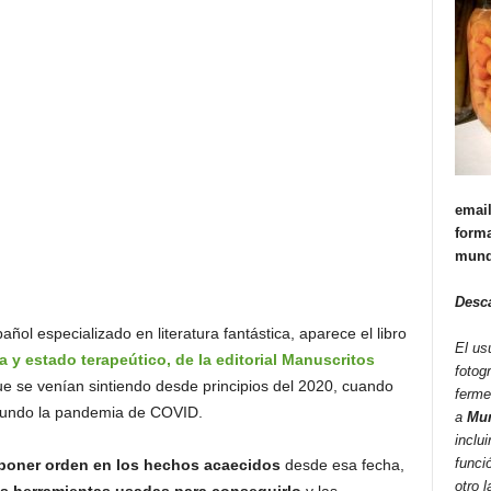
email
forma
mund
Desc
pañol especializado en literatura fantástica, aparece el libro
El us
y estado terapeútico, de la editorial Manuscritos
fotog
e se venían sintiendo desde principios del 2020, cuando
ferme
 mundo la pandemia de COVID.
a
Mun
inclui
funci
poner orden en los hechos acaecidos
desde esa fecha,
otro 