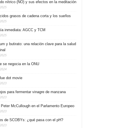
ido nítrico (NO) y sus efectos en la meditación
/2025
cidos grasos de cadena corta y los sueños
/2025
ía inmediata: AGCC y TCM
/2025
ium y butirato: una relación clave para la salud
inal
/2025
e se negocia en la ONU
/2024
lue dot movie
/2023
jos para fermentar vinagre de manzana
/2023
. Peter McCullough en el Parlamento Europeo
/2023
es de SCOBYs: ¿qué pasa con el pH?
/2023