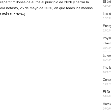
El óx
partir millones de euros al principio de 2020 y cerrar la
04/04
 día nefasto, 25 de mayo de 2020, en que todos los medios
s más fuertes
«).
Los á
31/03
Energ
23/03
Psyll
intest
10/03
Lo qu
16/04
The b
10/12
Conse
05/11
El Dr
24/10
Hotel
24/09