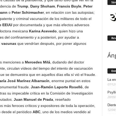
s causas de la plandemia, y que tanto tuvo que ver en la
Sán
idencia de
Trump
,
Dany Shoham
,
Francis Boyle
,
Peter
mann
o
Peter Schirmacher
, en relación con las autopsias;
atente y criminal vacunación de los militares de todo el
de EEUU
por documentada y que más efectos adversos
 doctora mexicana
Karina Acevedo
, quien hizo una
es del confinamiento y a posteriori, por ayudar a
Rev
s
vacunas
que vendrían después, por poner algunos
Án
las menciones a
Mercedes Milá
, dudando del doctor
te, circulan vídeos del tiempo del intento de vacunación
Ent
ue se demuestra que en aquellos días ella sí vió el fraude.
La en
ría José Marínez Albarracín
, enorme puntal en estos
07/12
monumental fraude.
Joan-Ramón Laporte Roselló
, de
Psyll
ras su impecable crítica en la Comisión de Investigación
28/09
putados.
Juan Manuel de Prada
, reseñado
Dient
os más feroces críticos y expositores de toda la operación,
12/04
o desde el periódico
ABC
, uno de los medios vendido al