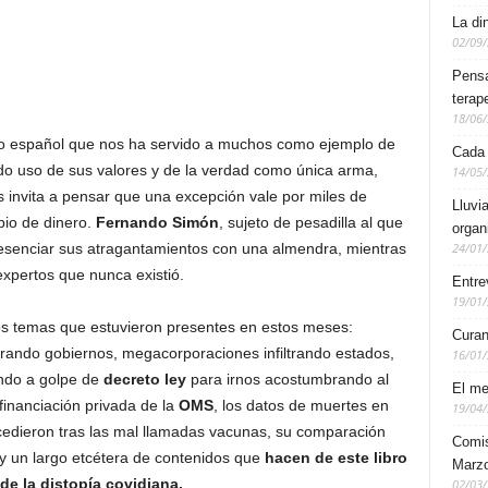
La di
02/09
Pensa
terap
18/06
tivo español que nos ha servido a muchos como ejemplo de
Cada
ndo uso de sus valores y de la verdad como única arma,
14/05
invita a pensar que una excepción vale por miles de
Lluvi
bio de dinero.
Fernando Simón
, sujeto de pesadilla al que
organ
esenciar sus atragantamientos con una almendra, mientras
24/01
expertos que nunca existió.
Entre
19/01
 los temas que estuvieron presentes en estos meses:
Curan
ando gobiernos, megacorporaciones infiltrando estados,
16/01
ando a golpe de
decreto
ley
para irnos acostumbrando al
El me
 financiación privada de la
OMS
, los datos de muertes en
19/04
cedieron tras las mal llamadas vacunas, su comparación
Comis
y un largo etcétera de contenidos que
hacen de este libro
Marzo
e la distopía covidiana.
02/03