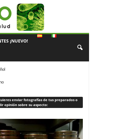
TES ¡NUEVO!
ñol
ano
quieres enviar fotografías de tus preparados o
ir opinión sobre su aspecto: