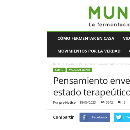
Mundo
CÓMO FERMENTAR EN CASA
VI
Bacteriano
MOVIMIENTOS POR LA VERDAD
Inicio
Covid
Pensamiento envenenado: covidistop
COVID
VACUNAS ARNM
Pensamiento enven
estado terapeútic
Por
probiotico
-
18/06/2023
3342
2
Compartir
Facebook
Tw