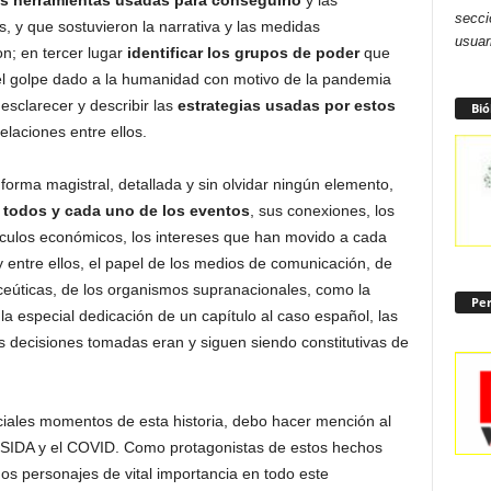
las herramientas usadas para conseguirlo
y las
secci
s, y que sostuvieron la narrativa y las medidas
usuar
on; en tercer lugar
identificar los grupos de poder
que
el golpe dado a la humanidad con motivo de la pandemia
esclarecer y describir las
estrategias usadas por estos
Bió
relaciones entre ellos.
orma magistral, detallada y sin olvidar ningún elemento,
,
todos y cada uno de los eventos
, sus conexiones, los
ínculos económicos, los intereses que han movido a cada
y entre ellos, el papel de los medios de comunicación, de
aceúticas, de los organismos supranacionales, como la
Per
la especial dedicación de un capítulo al caso español, las
s decisiones tomadas eran y siguen siendo constitutivas de
ciales momentos de esta historia, debo hacer mención al
el SIDA y el COVID. Como protagonistas de estos hechos
dos personajes de vital importancia en todo este