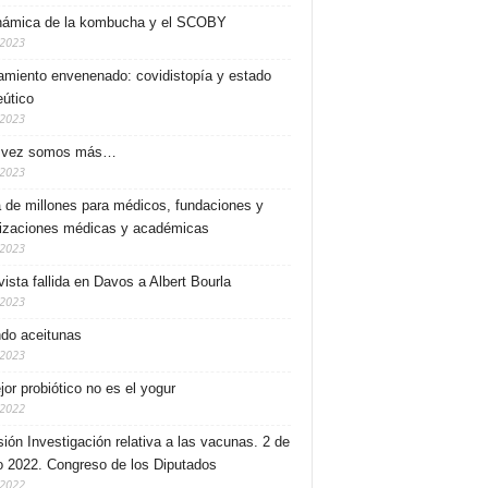
námica de la kombucha y el SCOBY
/2023
miento envenenado: covidistopía y estado
eútico
/2023
 vez somos más…
/2023
a de millones para médicos, fundaciones y
izaciones médicas y académicas
/2023
vista fallida en Davos a Albert Bourla
/2023
do aceitunas
/2023
jor probiótico no es el yogur
/2022
ión Investigación relativa a las vacunas. 2 de
 2022. Congreso de los Diputados
/2022