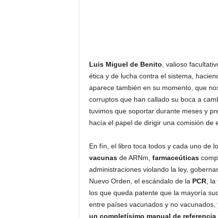
Luis Miguel de Benito
, valioso faculta
ética y de lucha contra el sistema, hacie
aparece también en su momento, que nos 
corruptos que han callado su boca a cam
tuvimos que soportar durante meses y pr
hacía el papel de dirigir una comisión de 
En fín, el libro toca todos y cada uno de
vacunas
de ARNm,
farmaceúticas
compr
administraciones violando la ley, gobern
Nuevo Orden, el escándalo de la
PCR
, la
los que queda patente que la mayoría su
entre países vacunados y no vacunados, 
un completísimo manual de referencia d