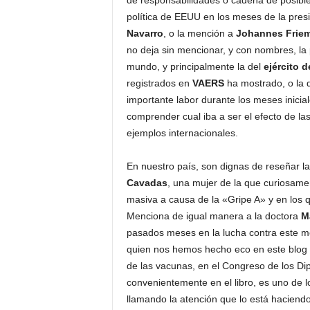
de responsabilidades o cadena de posible
política de EEUU en los meses de la pres
Navarro
, o la mención a
Johannes Frie
no deja sin mencionar, y con nombres, la p
mundo, y principalmente la del
ejército 
registrados en
VAERS
ha mostrado, o la
importante labor durante los meses inicial
comprender cual iba a ser el efecto de la
ejemplos internacionales.
En nuestro país, son dignas de reseñar 
Cavadas
, una mujer de la que curiosamen
masiva a causa de la «Gripe A» y en los q
Menciona de igual manera a la doctora
Ma
pasados meses en la lucha contra este 
quien nos hemos hecho eco en este blog t
de las vacunas, en el Congreso de los Di
convenientemente en el libro, es uno de l
llamando la atención que lo está haciend