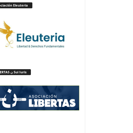
ciación Eleuteria
LIBERTAS ن Sui Iuris