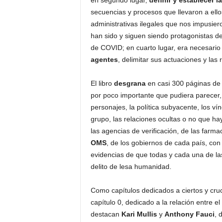
en segundo lugar,
definir y establecer 
secuencias y procesos que llevaron a ello
administrativas ilegales que nos impusier
han sido y siguen siendo protagonistas d
de COVID; en cuarto lugar, era necesario 
agentes
, delimitar sus actuaciones y las 
El libro
desgrana
en casi 300 páginas de f
por poco importante que pudiera parecer
personajes, la política subyacente, los v
grupo, las relaciones ocultas o no que ha
las agencias de verificación, de las farm
OMS
, de los gobiernos de cada país, con 
evidencias de que todas y cada una de la
delito de lesa humanidad.
Como capítulos dedicados a ciertos y cru
capítulo 0, dedicado a la relación entre 
destacan
Kari Mullis
y
Anthony Fauci
, 