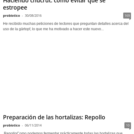
Haciendo chucrut: cómo evitar que se
estropee
probiotico
-
30/08/2016
169
He recibido muchas peticiones de lectores que preguntan detalles acerca del
uso de la gärtopf, lo que me ha motivado a hacer este nuevo...
Preparación de las hortalizas: Repollo
probiotico
-
06/11/2014
10
RepolloComo podemos fermentar prácticamente todas las hortalizas que