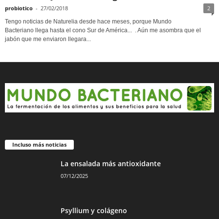
probiotico
-
27/02/2018
2
Tengo noticias de Naturelia desde hace meses, porque Mundo
Bacteriano llega hasta el cono Sur de América... . Aún me asombra que el
jabón que me enviaron llegara...
Incluso más noticias
La ensalada más antioxidante
07/12/2025
Psyllium y colágeno