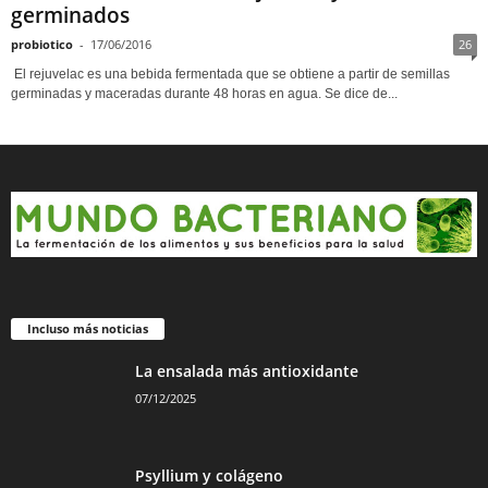
germinados
probiotico
-
17/06/2016
26
El rejuvelac es una bebida fermentada que se obtiene a partir de semillas
germinadas y maceradas durante 48 horas en agua. Se dice de...
Incluso más noticias
La ensalada más antioxidante
07/12/2025
Psyllium y colágeno