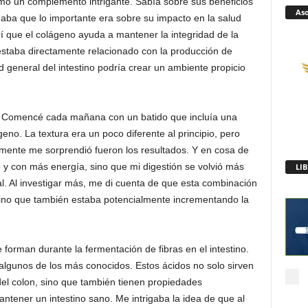
omo un complemento intrigante. Sabía sobre sus beneficios
Aso
chaba que lo importante era sobre su impacto en la salud
í que el colágeno ayuda a mantener la integridad de la
 estaba directamente relacionado con la producción de
 general del intestino podría crear un ambiente propicio
a. Comencé cada mañana con un batido que incluía una
eno. La textura era un poco diferente al principio, pero
ente me sorprendió fueron los resultados. Y en cosa de
 y con más energía, sino que mi digestión se volvió más
l. Al investigar más, me di cuenta de que esta combinación
sino que también estaba potencialmente incrementando la
forman durante la fermentación de fibras en el intestino.
n algunos de los más conocidos. Estos ácidos no solo sirven
del colon, sino que también tienen propiedades
mantener un intestino sano. Me intrigaba la idea de que al