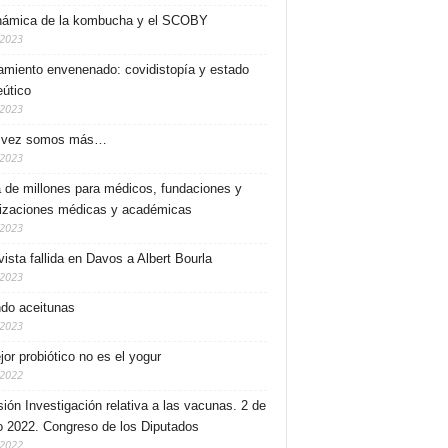
námica de la kombucha y el SCOBY
/2023
miento envenenado: covidistopía y estado
eútico
/2023
 vez somos más…
/2023
a de millones para médicos, fundaciones y
izaciones médicas y académicas
/2023
vista fallida en Davos a Albert Bourla
/2023
do aceitunas
/2023
jor probiótico no es el yogur
/2022
ión Investigación relativa a las vacunas. 2 de
 2022. Congreso de los Diputados
/2022