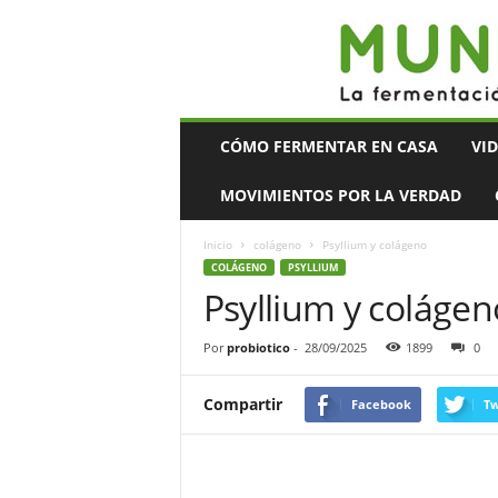
Mundo
CÓMO FERMENTAR EN CASA
VI
Bacteriano
MOVIMIENTOS POR LA VERDAD
Inicio
colágeno
Psyllium y colágeno
COLÁGENO
PSYLLIUM
Psyllium y colágen
Por
probiotico
-
28/09/2025
1899
0
Compartir
Facebook
Tw