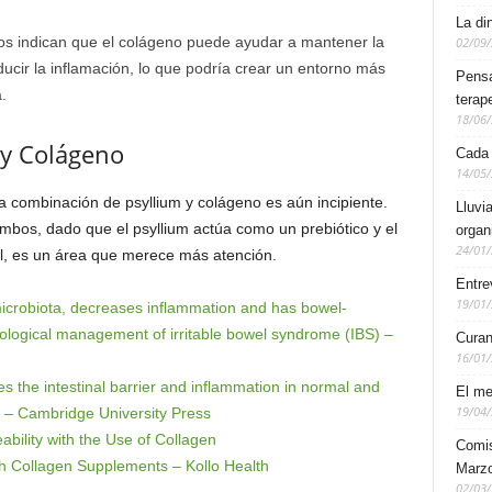
La di
ios indican que el colágeno puede ayudar a mantener la
02/09
ducir la inflamación, lo que podría crear un entorno más
Pensa
.
terap
18/06
 y Colágeno
Cada
14/05
a combinación de psyllium y colágeno es aún incipiente.
Lluvi
ambos, dado que el psyllium actúa como un prebiótico y el
organ
24/01
al, es un área que merece más atención.
Entre
19/01
 microbiota, decreases inflammation and has bowel-
iological management of irritable bowel syndrome (IBS) –
Curan
16/01
es the intestinal barrier and inflammation in normal and
El me
19/04
ion – Cambridge University Press
ability with the Use of Collagen
Comis
 Collagen Supplements – Kollo Health
Marzo
02/03