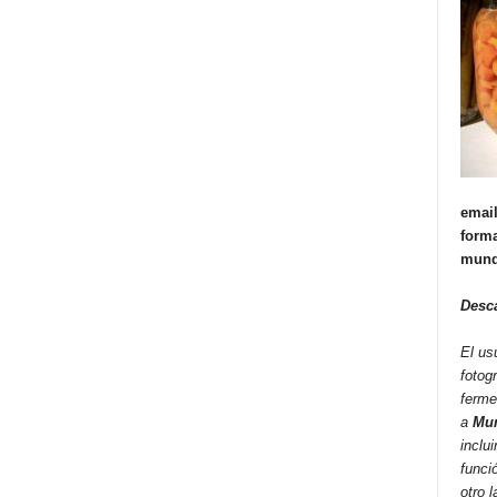
email
forma
mund
Desc
El us
fotog
ferme
a
Mun
inclui
funci
otro 