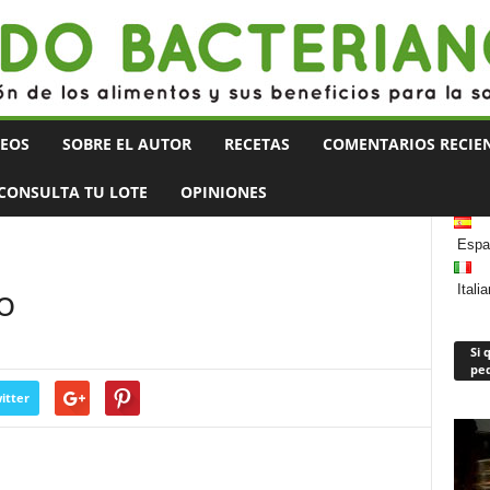
DEOS
SOBRE EL AUTOR
RECETAS
COMENTARIOS RECIEN
CONSULTA TU LOTE
OPINIONES
Espa
o
Itali
Si 
ped
itter