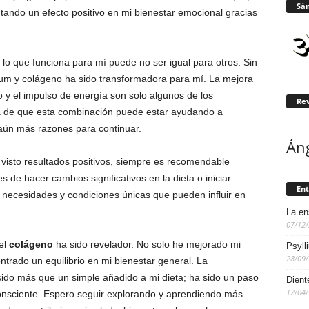
Sán
tando un efecto positivo en mi bienestar emocional gracias
 lo que funciona para mí puede no ser igual para otros. Sin
ium y colágeno ha sido transformadora para mí. La mejora
to y el impulso de energía son solo algunos de los
Rev
a de que esta combinación puede estar ayudando a
ún más razones para continuar.
Án
visto resultados positivos, siempre es recomendable
s de hacer cambios significativos en la dieta o iniciar
Ent
necesidades y condiciones únicas que pueden influir en
La en
07/12
el
colágeno
ha sido revelador. No solo he mejorado mi
Psyll
28/09
ntrado un equilibrio en mi bienestar general. La
ido más que un simple añadido a mi dieta; ha sido un paso
Dient
12/04
consciente. Espero seguir explorando y aprendiendo más