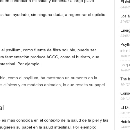
en contribuir a mi salud y bienestar a largo plazo.
El óx
04/04
 han ayudado, sin ninguna duda, a regenerar el epitelio
Los á
31/03
Energ
23/03
Psyll
 psyllium, como fuente de fibra soluble, puede ser
intest
10/03
Esta fermentación produce AGCC, como el butirato, que
ntestinal. Por ejemplo:
Lo qu
16/04
luble, como el psyllium, ha mostrado un aumento en la
The b
10/12
clínicos y en modelos animales, lo que resalta su papel
Conse
05/11
al
El Dr
24/10
es más conocida en el contexto de la salud de la piel y las
Hotel
ugieren su papel en la salud intestinal. Por ejemplo:
24/09