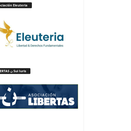
ciación Eleuteria
LIBERTAS ن Sui Iuris