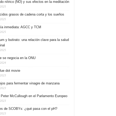
ido nítrico (NO) y sus efectos en la meditación
/2025
cidos grasos de cadena corta y los sueños
/2025
ía inmediata: AGCC y TCM
/2025
ium y butirato: una relación clave para la salud
inal
/2025
e se negocia en la ONU
/2024
lue dot movie
/2023
jos para fermentar vinagre de manzana
/2023
. Peter McCullough en el Parlamento Europeo
/2023
es de SCOBYs: ¿qué pasa con el pH?
/2023