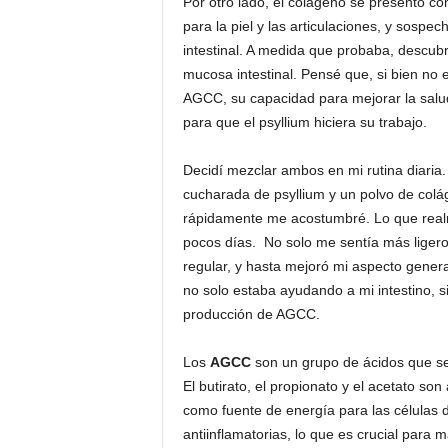
Por otro lado, el colágeno se presentó c
para la piel y las articulaciones, y sospe
intestinal. A medida que probaba, descubr
mucosa intestinal. Pensé que, si bien no
AGCC, su capacidad para mejorar la salud
para que el psyllium hiciera su trabajo.
Decidí mezclar ambos en mi rutina diari
cucharada de psyllium y un polvo de colág
rápidamente me acostumbré. Lo que realm
pocos días. No solo me sentía más ligero
regular, y hasta mejoró mi aspecto genera
no solo estaba ayudando a mi intestino, 
producción de AGCC.
Los
AGCC
son un grupo de ácidos que se 
El butirato, el propionato y el acetato so
como fuente de energía para las células 
antiinflamatorias, lo que es crucial para 