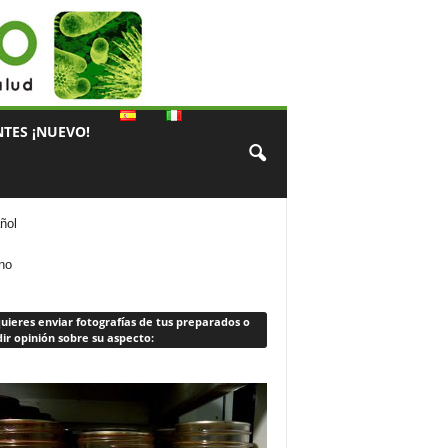
TES ¡NUEVO!
ñol
ano
quieres enviar fotografías de tus preparados o
ir opinión sobre su aspecto: