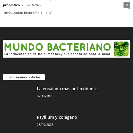
probiotico
-
02/03/2022
0
https://youtu.be/f0YmhH__uJA
Incluso más noticias
La ensalada más antioxidante
07/12/2025
Psyllium y colágeno
28/09/2025