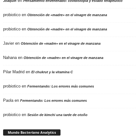
en
Joaquín
Pensamiento envenenado: covidistopía y estado terapeútico
probiotico
en
Obtención de «madre» en el vinagre de manzana
probiotico
en
Obtención de «madre» en el vinagre de manzana
Javier
en
Obtención de «madre» en el vinagre de manzana
Nahana
en
Obtención de «madre» en el vinagre de manzana
Pilar Madrid
en
El chukrut y la vitamina C
probiotico
en
Fermentando: Los errores más comunes
Paola
en
Fermentando: Los errores más comunes
probiotico
en
Sesión de kimchi una tarde de otoño
Mundo Bacteriano Analytics