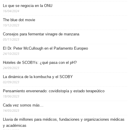
Lo que se negocia en la ONU
16/04/2024
The blue dot movie
10/12/2023
Consejos para fermentar vinagre de manzana
05/11/2023
El Dr. Peter McCullough en el Parlamento Europeo
24/10/2023
Hoteles de SCOBYs: ¿qué pasa con el pH?
24/09/2023
La dinámica de la kombucha y el SCOBY
02/09/2023
Pensamiento envenenado: covidistopía y estado terapeútico
18/06/2023
Cada vez somos más…
14/05/2023
Lluvia de millones para médicos, fundaciones y organizaciones médicas
y académicas