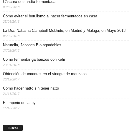
Cáscara de sandía fermentada
09/09/2018
Cómo evitar el botulismo al hacer fermentados en casa
25/08/2018
La Dra. Natasha Campbell-McBride, en Madrid y Málaga, en Mayo 2018
05/05/2018
Naturelia, Jabones Bio-agradables
27/02/2018
Como fermentar garbanzos con kéfir
20/01/2018
Obtención de «madre» en el vinagre de manzana
20/12/2017
Como hacer natto sin tener natto
21/11/2017
El imperio de la ley
16/10/2017
Buscar