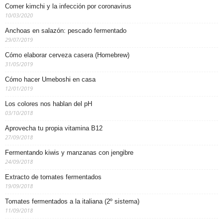
Comer kimchi y la infección por coronavirus
10/03/2020
Anchoas en salazón: pescado fermentado
29/07/2019
Cómo elaborar cerveza casera (Homebrew)
31/05/2019
Cómo hacer Umeboshi en casa
12/01/2019
Los colores nos hablan del pH
03/10/2018
Aprovecha tu propia vitamina B12
27/09/2018
Fermentando kiwis y manzanas con jengibre
24/09/2018
Extracto de tomates fermentados
19/09/2018
Tomates fermentados a la italiana (2º sistema)
11/09/2018