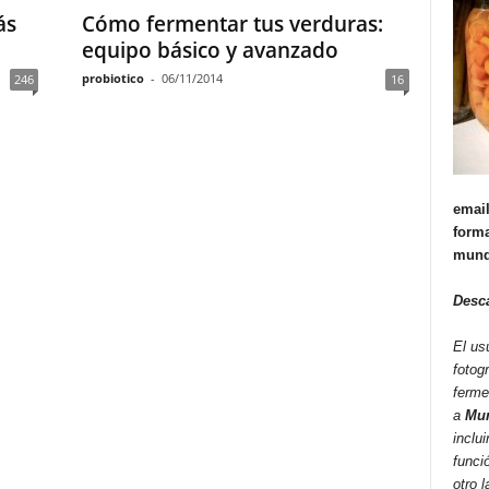
ás
Cómo fermentar tus verduras:
equipo básico y avanzado
probiotico
-
06/11/2014
246
16
email
forma
mund
Desc
El us
fotog
ferme
a
Mun
inclui
funci
otro 