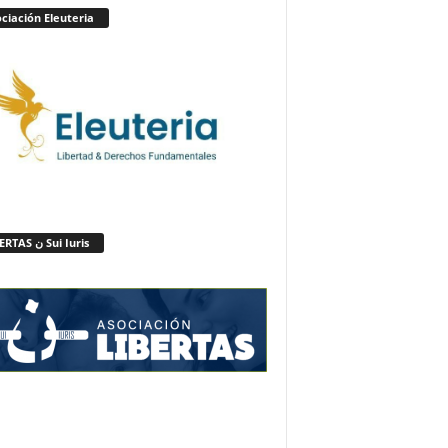
ciación Eleuteria
LIBERTAS ن Sui Iuris