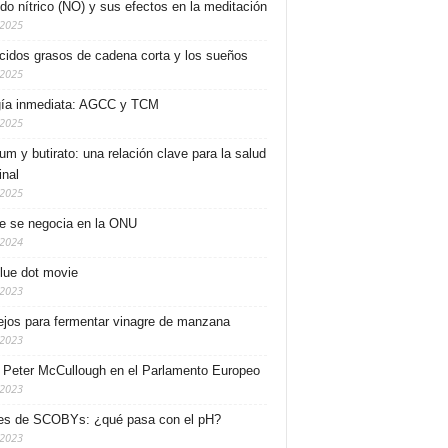
ido nítrico (NO) y sus efectos en la meditación
/2025
cidos grasos de cadena corta y los sueños
/2025
ía inmediata: AGCC y TCM
/2025
ium y butirato: una relación clave para la salud
inal
/2025
e se negocia en la ONU
/2024
lue dot movie
/2023
jos para fermentar vinagre de manzana
/2023
. Peter McCullough en el Parlamento Europeo
/2023
es de SCOBYs: ¿qué pasa con el pH?
/2023