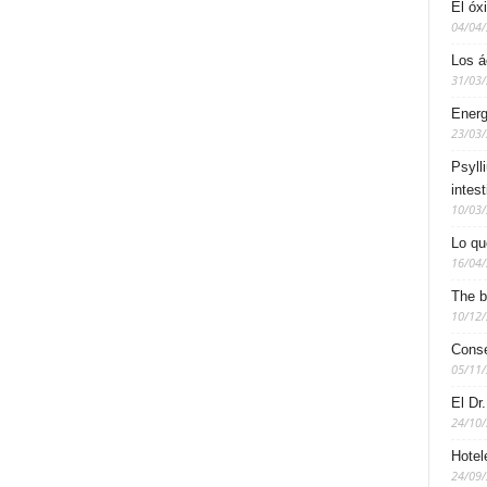
El óx
04/04
Los á
31/03
Energ
23/03
Psyll
intest
10/03
Lo qu
16/04
The b
10/12
Conse
05/11
El Dr
24/10
Hotel
24/09