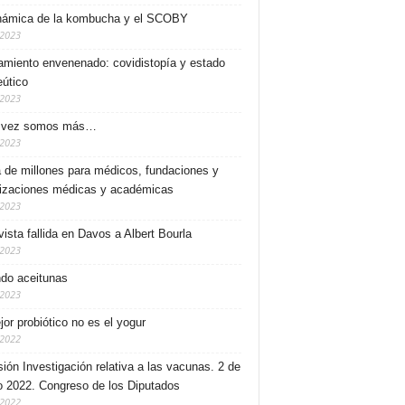
námica de la kombucha y el SCOBY
/2023
miento envenenado: covidistopía y estado
eútico
/2023
 vez somos más…
/2023
a de millones para médicos, fundaciones y
izaciones médicas y académicas
/2023
vista fallida en Davos a Albert Bourla
/2023
do aceitunas
/2023
jor probiótico no es el yogur
/2022
ión Investigación relativa a las vacunas. 2 de
 2022. Congreso de los Diputados
/2022