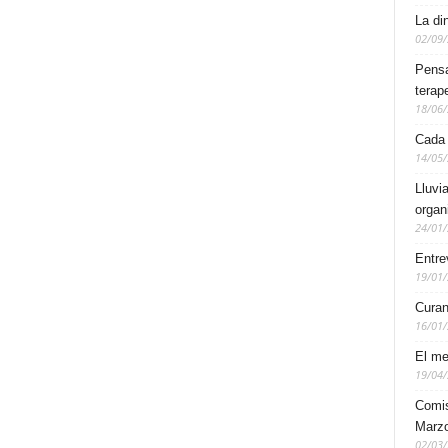
La di
02/09
Pensa
terap
18/06
Cada
14/05
Lluvi
organ
24/01
Entre
19/01
Curan
16/01
El me
19/04
Comis
Marzo
02/03