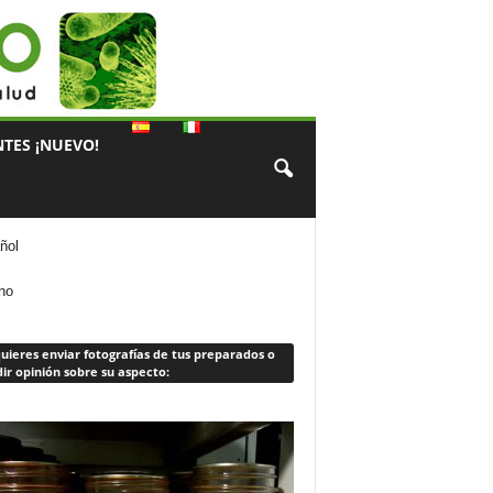
TES ¡NUEVO!
ñol
ano
quieres enviar fotografías de tus preparados o
ir opinión sobre su aspecto: