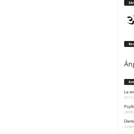
Sán
Rev
Án
Ent
La en
07/12
Psyll
28/09
Dient
12/04