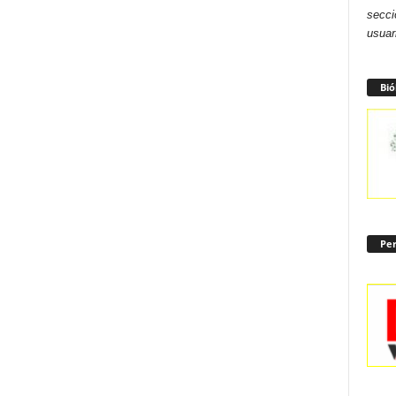
secci
usuar
Bió
Per