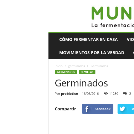
Mundo
CÓMO FERMENTAR EN CASA
VI
Bacteriano
MOVIMIENTOS POR LA VERDAD
Inicio
germinados
Germinados
GERMINADOS
SEMILLAS
Germinados
Por
probiotico
-
16/06/2016
11280
2
Compartir
Facebook
Tw