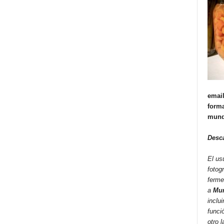
email
forma
mund
Desc
El us
fotog
ferme
a
Mun
inclui
funci
otro 