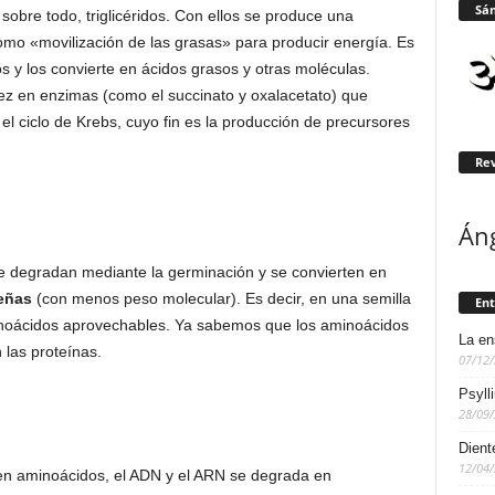
Sán
 sobre todo, triglicéridos. Con ellos se produce una
mo «movilización de las grasas» para producir energía. Es
dos y los convierte en ácidos grasos y otras moléculas.
ez en enzimas (como el succinato y oxalacetato) que
el ciclo de Krebs, cuyo fin es la producción de precursores
Rev
Án
se degradan mediante la germinación y se convierten en
eñas
(con menos peso molecular). Es decir, en una semilla
Ent
noácidos aprovechables. Ya sabemos que los aminoácidos
La en
 las proteínas.
07/12
Psyll
28/09
Dient
12/04
n aminoácidos, el ADN y el ARN se degrada en