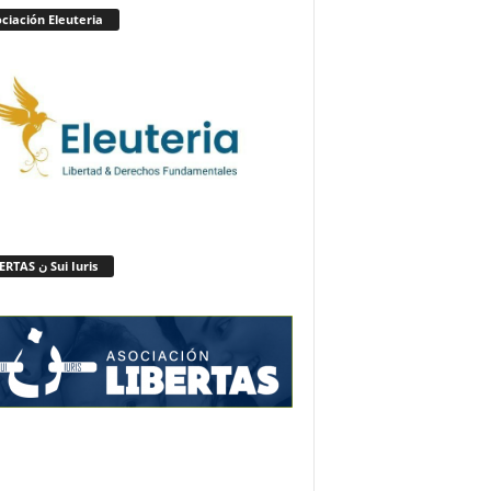
ciación Eleuteria
LIBERTAS ن Sui Iuris