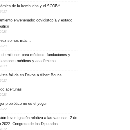
námica de la kombucha y el SCOBY
/2023
miento envenenado: covidistopía y estado
eútico
/2023
 vez somos más…
/2023
a de millones para médicos, fundaciones y
izaciones médicas y académicas
/2023
vista fallida en Davos a Albert Bourla
/2023
do aceitunas
/2023
jor probiótico no es el yogur
/2022
ión Investigación relativa a las vacunas. 2 de
 2022. Congreso de los Diputados
/2022