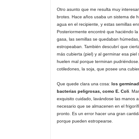
Otro asunto que me resulta muy interesan
brotes. Hace años usaba un sistema de 
agua en el recipiente, y estas semillas e
Posteriormente encontré que haciéndo la o
gasa, las semillas se quedaban húmedas, 
estropeaban. También descubrí que cierta
más cubierta (piel) y al germinar esa piel s
huelen mal porque terminan pudriéndose. 
cotiledones, la soja, que posee una cubie
Que quede clara una cosa:
los germinad
bacterias peligrosas, como E. Coli
. Ma
exquisito cuidado, lavándose las manos an
necesario que se almacenen en el frigor
pronto. Es un error hacer una gran cant
porque pueden estropearse.