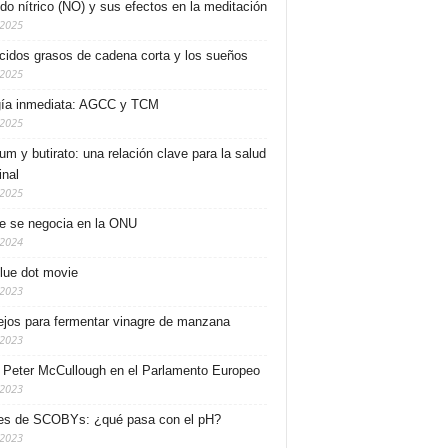
ido nítrico (NO) y sus efectos en la meditación
/2025
cidos grasos de cadena corta y los sueños
/2025
ía inmediata: AGCC y TCM
/2025
ium y butirato: una relación clave para la salud
inal
/2025
e se negocia en la ONU
/2024
lue dot movie
/2023
jos para fermentar vinagre de manzana
/2023
. Peter McCullough en el Parlamento Europeo
/2023
es de SCOBYs: ¿qué pasa con el pH?
/2023