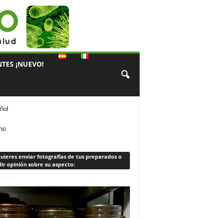
TES ¡NUEVO!
ñol
ano
quieres enviar fotografías de tus preparados o
ir opinión sobre su aspecto: