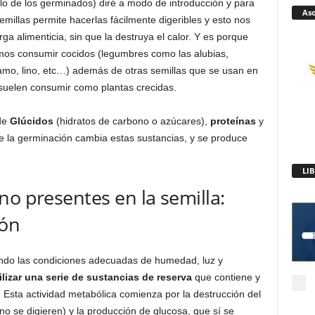
o de los germinados) diré a modo de introducción y para
Aso
emillas permite hacerlas fácilmente digeribles y esto nos
ga alimenticia, sin que la destruya el calor. Y es porque
mos consumir cocidos (legumbres como las alubias,
samo, lino, etc…) además de otras semillas que se usan en
e suelen consumir como plantas crecidas.
 de
Glúcidos
(hidratos de carbono o azúcares),
proteínas
y
de la germinación cambia estas sustancias, y se produce
no presentes en la semilla:
dón
ndo las condiciones adecuadas de humedad, luz y
lizar una serie de sustancias de reserva
que contiene y
. Esta actividad metabólica comienza por la destrucción del
o se digieren) y la producción de glucosa, que sí se