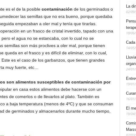
La di
te es el de la posible
contaminación
de los germinados o
02/09
humedecer las semillas que no era bueno, porque quedaba
Pensa
nseguida empezaban a oler mal y tenía que tirarlas.
terap
peración en un frasco de cristal invertido, tapado con una
18/06
pero el agua no se estancaba, con lo cual no se
Cada
s semillas son más proclives a oler mal, porque tienen
14/05
e queda en el frasco y es difícil de eliminar, con lo cual,
Lluvi
Este es el caso de los garbanzos, que tienen grandes
organ
rta muy fuerte, etc…
24/01
Entre
os son alimentos susceptibles de contaminación por
19/01
nipular en casa estos alimentos debe hacerse con un
Curan
tes de comerlos o de llevarlos al plato. También es
16/01
ífico a baja temperatura (menos de 4ºC) y que se consuman
El me
idad de germinados y almacenarlos durante mucho tiempo,
19/04
Comis
Marzo
02/03