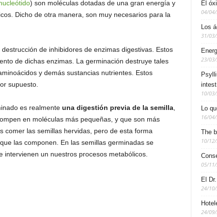
nucleótido
) son moléculas dotadas de una gran energía y
El óx
04/04
cos. Dicho de otra manera, son muy necesarios para la
Los á
31/03
 destrucción de inhibidores de enzimas digestivas. Estos
Energ
23/03
ento de dichas enzimas. La germinación destruye tales
 aminoácidos y demás sustancias nutrientes. Estos
Psyll
por supuesto.
intest
10/03
minado es realmente
una digestión previa de la semilla
,
Lo qu
16/04
e rompen en moléculas más pequeñas, y que son más
es comer las semillas hervidas, pero de esta forma
The b
10/12
 que las componen. En las semillas germinadas se
 intervienen un nuestros procesos metabólicos.
Conse
05/11
El Dr
24/10
Hotel
24/09